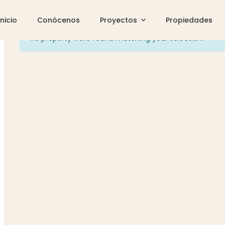
Inicio
Conócenos
Proyectos
Propiedades
No property were found matching your selection.