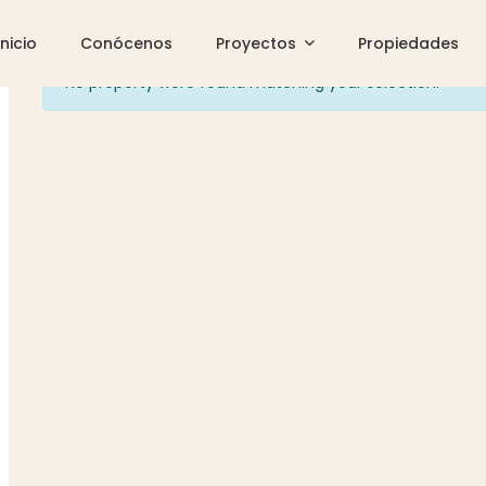
Inicio
Conócenos
Proyectos
Propiedades
No property were found matching your selection.