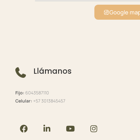
Google ma
Llámanos
Fijo:
6043587110
Celular:
+57 3013845457